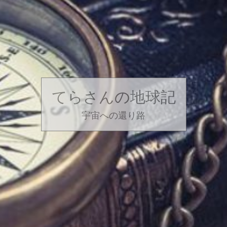
てらさんの地球記
宇宙への還り路