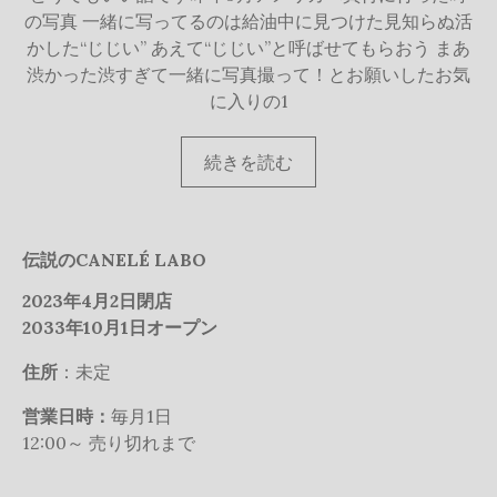
の写真 一緒に写ってるのは給油中に見つけた見知らぬ活
かした“じじい” あえて“じじい”と呼ばせてもらおう まあ
渋かった渋すぎて一緒に写真撮って！とお願いしたお気
に入りの1
続
続きを読む
き
を
読
伝説のCANELÉ LABO
む
2023年4月2日閉店
2033年10月1日オープン
住所
：未定
営業日時：
毎月1日
12:00～ 売り切れまで