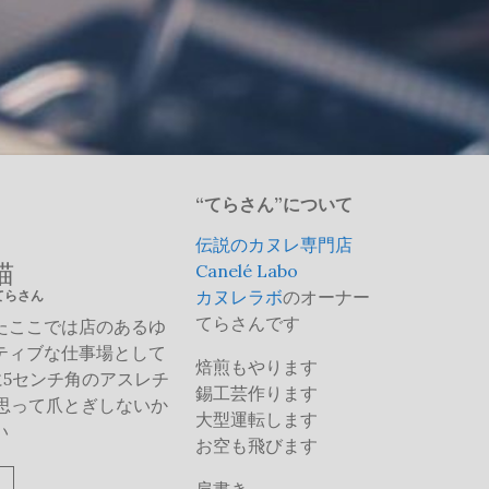
“てらさん”について
伝説のカヌレ専門店
猫
Canelé Labo
カヌレラボ
のオーナー
てらさん
てらさんです
たここでは店のあるゆ
ティブな仕事場として
焙煎もやります
に5センチ角のアスレチ
錫工芸作ります
思って爪とぎしないか
大型運転します
い
お空も飛びます