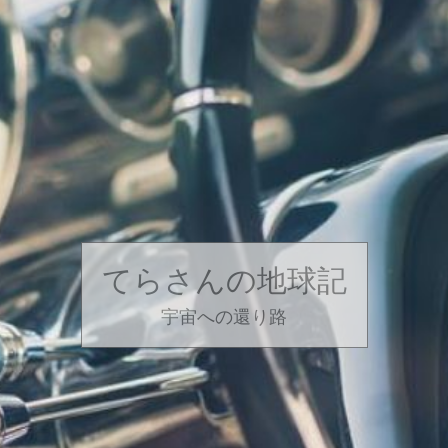
てらさんの地球記
宇宙への還り路