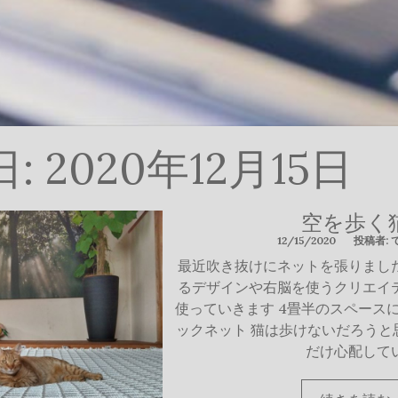
日:
2020年12月15日
空を歩く
12/15/2020
投稿者: 
最近吹き抜けにネットを張りまし
るデザインや右脳を使うクリエイ
使っていきます 4畳半のスペース
ックネット 猫は歩けないだろうと
だけ心配して