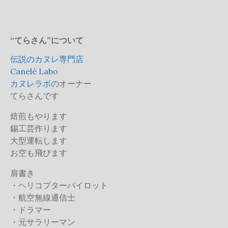
“てらさん”について
伝説のカヌレ専門店
Canelé Labo
カヌレラボ
のオーナー
てらさんです
焙煎もやります
錫工芸作ります
大型運転します
お空も飛びます
肩書き
・ヘリコプターパイロット
・航空無線通信士
・ドラマー
・元サラリーマン