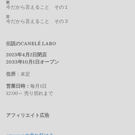
投
前
前
今だから言えること その１
の
稿
投
次
次
ナ
稿
今だから言えること その３
の
ビ
投
稿
ゲ
ー
伝説のCANELÉ LABO
シ
2023年4月2日閉店
ョ
2033年10月1日オープン
ン
住所
：未定
営業日時：
毎月1日
12:00～ 売り切れまで
アフィリエイト広告