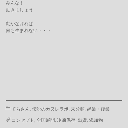
みんな！
動きましょう
動かなければ
何も生まれない・・・
カ
てらさん
,
伝説のカヌレラボ
,
未分類
,
起業・複業
テ
ゴ
タ
コンセプト
,
全国展開
,
冷凍保存
,
出資
,
添加物
リ
グ
ー