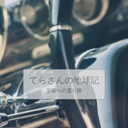
てらさんの地球記
宇宙への還り路