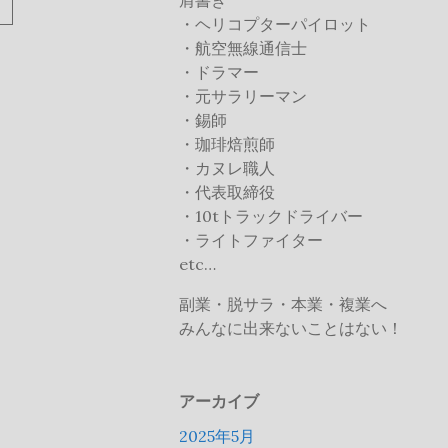
肩書き
続
・ヘリコプターパイロット
き
・航空無線通信士
を
・ドラマー
読
・元サラリーマン
む
・錫師
・珈琲焙煎師
・カヌレ職人
・代表取締役
・10tトラックドライバー
・ライトファイター
etc…
副業・脱サラ・本業・複業へ
みんなに出来ないことはない！
アーカイブ
2025年5月