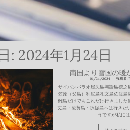
日:
2024年1月24日
南国より雪国の暖
01/24/2024
投稿者:
サイパンパラオ屋久島与論島徳之
笠原（父島）利尻島礼文島佐渡島
離島だけでもこれだけ行きました
丈島・硫黄島・択捉島へは行きたい
うですが私には