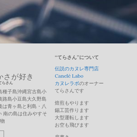
“てらさん”について
伝説のカヌレ専門店
かさが好き
Canelé Labo
カヌレラボ
のオーナー
 てらさん
てらさんです
島種子島沖縄宮古島小
淡路島小豆島大久野島
焙煎もやります
後は青ヶ島と利島・八
錫工芸作ります
 南の島は住みやすそ
大型運転します
物
お空も飛びます