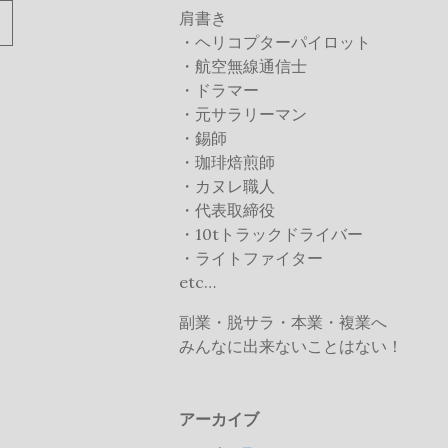
肩書き
続
・ヘリコプターパイロット
き
・航空無線通信士
を
・ドラマー
読
・元サラリーマン
む
・錫師
・珈琲焙煎師
・カヌレ職人
・代表取締役
・10tトラックドライバー
・ライトファイター
etc…
副業・脱サラ・本業・複業へ
みんなに出来ないことはない！
アーカイブ