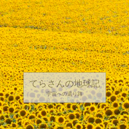
てらさんの地球記
宇宙への還り路