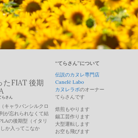
“てらさん”について
伝説のカヌレ専門店
たFIAT 後期
Canelé Labo
A
カヌレラボ
のオーナー
てらさんです
 てらさん
本車（キャラバンシルクロ
焙煎もやります
3列が忘れられなくて結
錫工芸作ります
PLAの後期型（イタリ
大型運転します
いしか入ってこなか
お空も飛びます