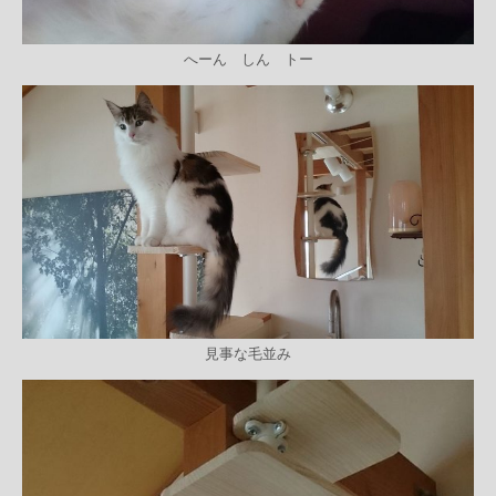
へーん しん トー
見事な毛並み