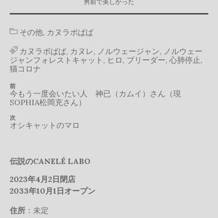
男前で美しかった
カ
その他
,
カヌラボぱぱ
テ
ゴ
タ
カヌラボぱぱ
,
カヌレ
,
ノルウェージャン
,
ノルウェー
リ
グ
ジャンフォレストキャット
,
ヒロ
,
ブリーダー
,
心肺停止
,
ー
猫コロナ
投
前
前
今もう一度会いたい人 神已（カムイ）さん（現
の
稿
SOPHIA松岡充さん）
投
ナ
稿
次
次
オシキャットのマロ
ビ
の
投
ゲ
稿
ー
伝説のCANELÉ LABO
シ
ョ
2023年4月2日閉店
2033年10月1日オープン
ン
住所
：未定